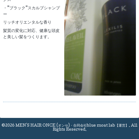
クス
・”ブラック”スカルプシャンプ
ー
リッチオリエンタルな香り
髪質の変化に対応、健康な頭皮
と美しい髪をつくります。
©2026
MEN'S HAIR ONCE (オンセ)・合同会社blue moat lab【運営】
. All
Rights Reserved.