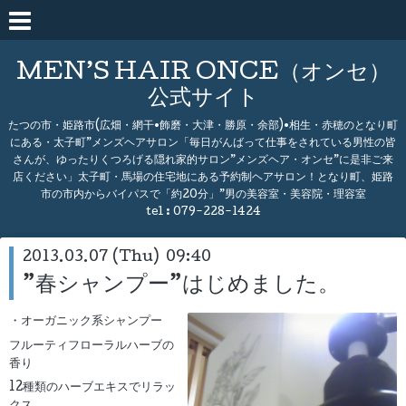
MEN’S HAIR ONCE（オンセ）
公式サイト
たつの市・姫路市(広畑・網干•飾磨・大津・勝原・余部)•相生・赤穂のとなり町
にある・太子町”メンズヘアサロン「毎日がんばって仕事をされている男性の皆
さんが、ゆったりくつろげる隠れ家的サロン”メンズヘア・オンセ”に是非ご来
店ください」太子町・馬場の住宅地にある予約制ヘアサロン！となり町、姫路
市の市内からバイパスで「約20分」”男の美容室・美容院・理容室
tel :
079-228-1424
2013.03.07 (Thu) 09:40
”春シャンプー”はじめました。
・オーガニック系シャンプー
フルーティフローラルハーブの
香り
12種類のハーブエキスでリラッ