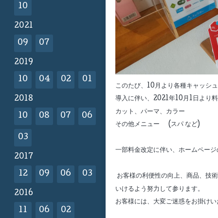
10
2021
09
07
2019
10
04
02
01
このたび、10月より各種キャッシ
2018
導入に伴い、2021年10月1日よ
カット、パーマ、カラー
10
08
07
06
その他メニュー (スパ など) 
03
一部料金改定に伴い、ホームページ
2017
12
09
06
03
お客様の利便性の向上、商品、技術
いけるよう努力して参ります。
2016
お客様には、大変ご迷惑をお掛けい
11
06
02