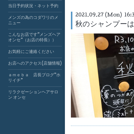
当日予約状況・ネット予約
2021.09.27 (Mon) 16:
メンズの為のコダワリのメ
秋のシャンプー
ニュー
こんなお店です”メンズヘア
オンセ”（お店の特長））
お気軽にご連絡ください
お店へのアクセス(店舗情報)
ａｍｅｂａ 店長ブログ”ホ
リイチ”
リラクゼーションヘアサロ
ン オンセ