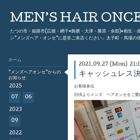
MEN’S HAIR ON
たつの市・姫路市(広畑・網干•飾磨・大津・勝原・余部)•相生
ン”メンズヘア・オンセ”に是非ご来店ください」太子町・馬場の
ホーム
2021.09.27 (Mon) 21:
”メンズヘアオンセ”からの
キャッシュレス決
お知らせ
2025
お客様各位
日頃よりメンズ ヘアオンセをご愛
07
06
2023
09
2022