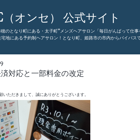
CE（オンセ） 公式サイト
・赤穂のとなり町にある・太子町”メンズヘアサロン「毎日がんばって仕
住宅地にある予約制ヘアサロン！となり町、姫路市の市内からバイパスで
19
済対応と一部料金の改定
顧いただきまして、誠にありがとうございます。