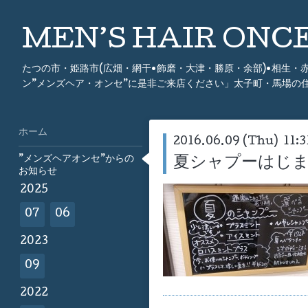
MEN’S HAIR ON
たつの市・姫路市(広畑・網干•飾磨・大津・勝原・余部)•相生
ン”メンズヘア・オンセ”に是非ご来店ください」太子町・馬場の
ホーム
2016.06.09 (Thu) 11:3
”メンズヘアオンセ”からの
夏シャプーはじ
お知らせ
2025
07
06
2023
09
2022