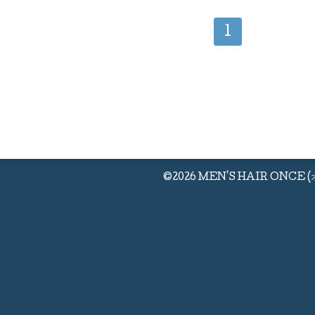
1
©2026
MEN'S HAIR ONCE 