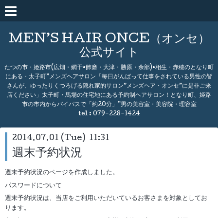
MEN’S HAIR ONCE（オンセ）
公式サイト
たつの市・姫路市(広畑・網干•飾磨・大津・勝原・余部)•相生・赤穂のとなり町
にある・太子町”メンズヘアサロン「毎日がんばって仕事をされている男性の皆
さんが、ゆったりくつろげる隠れ家的サロン”メンズヘア・オンセ”に是非ご来
店ください」太子町・馬場の住宅地にある予約制ヘアサロン！となり町、姫路
市の市内からバイパスで「約20分」”男の美容室・美容院・理容室
tel :
079-228-1424
2014.07.01 (Tue) 11:31
週末予約状況
週末予約状況のページを作成しました。
パスワードについて
週末予約状況は、当店をご利用いただいているお客さまを対象としてお
ります。