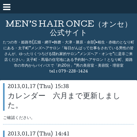
MEN’S HAIR ONCE（オンセ）
公式サイト
たつの市・姫路市(広畑・網干•飾磨・大津・勝原・余部)•相生・赤穂のとなり町
にある・太子町”メンズヘアサロン「毎日がんばって仕事をされている男性の皆
さんが、ゆったりくつろげる隠れ家的サロン”メンズヘア・オンセ”に是非ご来
店ください」太子町・馬場の住宅地にある予約制ヘアサロン！となり町、姫路
市の市内からバイパスで「約20分」”男の美容室・美容院・理容室
tel :
079-228-1424
2013.01.17 (Thu) 15:38
カレンダー 六月まで更新しまし
た。
ご確認ください。
2013.01.17 (Thu) 14:41