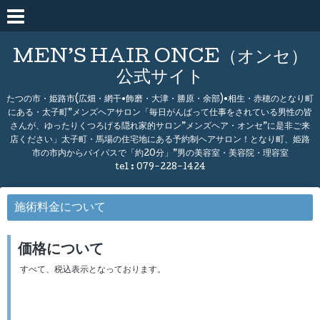
MEN’S HAIR ONCE（オンセ）
公式サイト
たつの市・姫路市(広畑・網干•飾磨・大津・勝原・余部)•相生・赤穂のとなり町
にある・太子町”メンズヘアサロン「毎日がんばって仕事をされている男性の皆
さんが、ゆったりくつろげる隠れ家的サロン”メンズヘア・オンセ”に是非ご来
店ください」太子町・馬場の住宅地にある予約制ヘアサロン！となり町、姫路
市の市内からバイパスで「約20分」”男の美容室・美容院・理容室
tel :
079-228-1424
施術料金について
価格について
すべて、税込表示となっております。