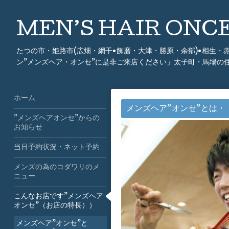
MEN’S HAIR ON
たつの市・姫路市(広畑・網干•飾磨・大津・勝原・余部)•相生
ン”メンズヘア・オンセ”に是非ご来店ください」太子町・馬場の
ホーム
メンズヘア”オンセ”とは・
”メンズヘアオンセ”からの
お知らせ
当日予約状況・ネット予約
メンズの為のコダワリのメ
ニュー
こんなお店です”メンズヘア
オンセ”（お店の特長））
メンズヘア”オンセ”と