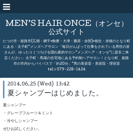
MEN’S HAIR ONCE（オンセ）
公式サイト
たつの市・姫路市(広畑・網干•飾磨・大津・勝原・余部)•相生・赤穂のとなり町
にある・太子町”メンズヘアサロン「毎日がんばって仕事をされている男性の皆
さんが、ゆったりくつろげる隠れ家的サロン”メンズヘア・オンセ”に是非ご来
店ください」太子町・馬場の住宅地にある予約制ヘアサロン！となり町、姫路
市の市内からバイパスで「約20分」”男の美容室・美容院・理容室
tel :
079-228-1424
2014.06.25 (Wed) 13:42
夏シャンプーはじめました。
夏シャンプー
・グレープフルーツ＆ミント
・冷やしシャンプー
ぜひお試しください。