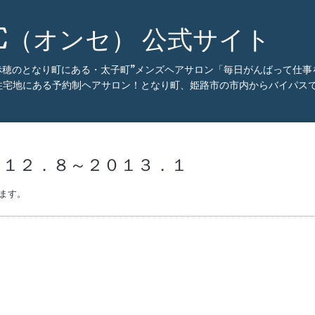
CE（オンセ） 公式サイト
・赤穂のとなり町にある・太子町”メンズヘアサロン「毎日がんばって仕
住宅地にある予約制ヘアサロン！となり町、姫路市の市内からバイパスで
０１２．８～２０１３．１
ます。