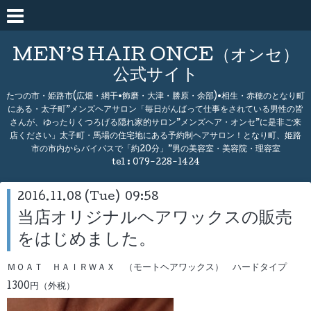
MEN’S HAIR ONCE（オンセ）
公式サイト
たつの市・姫路市(広畑・網干•飾磨・大津・勝原・余部)•相生・赤穂のとなり町
にある・太子町”メンズヘアサロン「毎日がんばって仕事をされている男性の皆
さんが、ゆったりくつろげる隠れ家的サロン”メンズヘア・オンセ”に是非ご来
店ください」太子町・馬場の住宅地にある予約制ヘアサロン！となり町、姫路
市の市内からバイパスで「約20分」”男の美容室・美容院・理容室
tel :
079-228-1424
2016.11.08 (Tue) 09:58
当店オリジナルヘアワックスの販売
をはじめました。
ＭＯＡＴ ＨＡＩＲＷＡＸ （モートヘアワックス） ハードタイプ
1300円（外税）