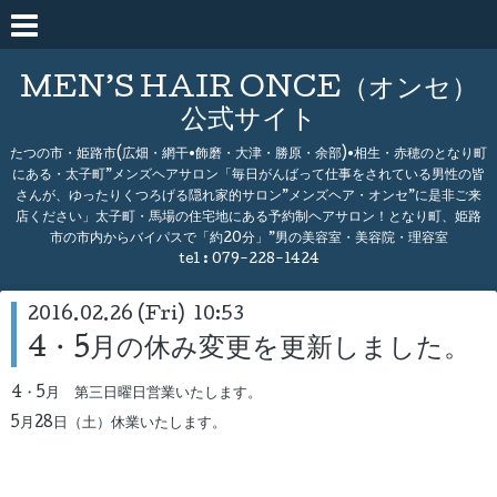
MEN’S HAIR ONCE（オンセ）
公式サイト
たつの市・姫路市(広畑・網干•飾磨・大津・勝原・余部)•相生・赤穂のとなり町
にある・太子町”メンズヘアサロン「毎日がんばって仕事をされている男性の皆
さんが、ゆったりくつろげる隠れ家的サロン”メンズヘア・オンセ”に是非ご来
店ください」太子町・馬場の住宅地にある予約制ヘアサロン！となり町、姫路
市の市内からバイパスで「約20分」”男の美容室・美容院・理容室
tel :
079-228-1424
2016.02.26 (Fri) 10:53
4・5月の休み変更を更新しました。
4・5月 第三日曜日営業いたします。
5月28日（土）休業いたします。